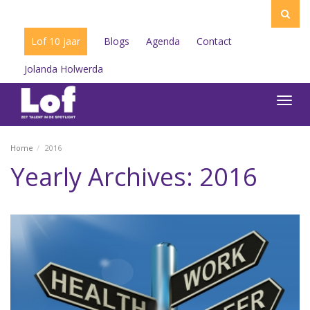
Lof 10 jaar
Blogs
Agenda
Contact
Jolanda Holwerda
Toggl
navig
Home
2016
Yearly Archives: 2016