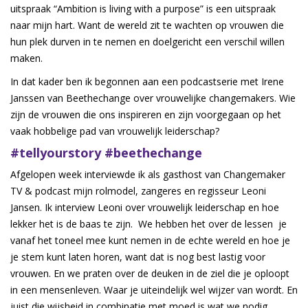
uitspraak “Ambition is living with a purpose” is een uitspraak
naar mijn hart. Want de wereld zit te wachten op vrouwen die
hun plek durven in te nemen en doelgericht een verschil willen
maken.
In dat kader ben ik begonnen aan een podcastserie met Irene
Janssen van Beethechange over vrouwelijke changemakers. Wie
zijn de vrouwen die ons inspireren en zijn voorgegaan op het
vaak hobbelige pad van vrouwelijk leiderschap?
#tellyourstory #beethechange
Afgelopen week interviewde ik als gasthost van Changemaker
TV & podcast mijn rolmodel, zangeres en regisseur Leoni
Jansen. Ik interview Leoni over vrouwelijk leiderschap en hoe
lekker het is de baas te zijn. We hebben het over de lessen je
vanaf het toneel mee kunt nemen in de echte wereld en hoe je
je stem kunt laten horen, want dat is nog best lastig voor
vrouwen. En we praten over de deuken in de ziel die je oploopt
in een mensenleven. Waar je uiteindelijk wel wijzer van wordt. En
juist die wijsheid in combinatie met moed is wat we nodig