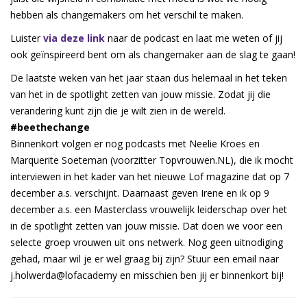
hebben als changemakers om het verschil te maken.
Luister
via deze link
naar de podcast en laat me weten of jij
ook geïnspireerd bent om als changemaker aan de slag te gaan!
De laatste weken van het jaar staan dus helemaal in het teken
van het in de spotlight zetten van jouw missie. Zodat jij die
verandering kunt zijn die je wilt zien in de wereld.
#beethechange
Binnenkort volgen er nog podcasts met Neelie Kroes en
Marquerite Soeteman (voorzitter Topvrouwen.NL), die ik mocht
interviewen in het kader van het nieuwe Lof magazine dat op 7
december a.s. verschijnt. Daarnaast geven Irene en ik op 9
december a.s. een Masterclass vrouwelijk leiderschap over het
in de spotlight zetten van jouw missie. Dat doen we voor een
selecte groep vrouwen uit ons netwerk. Nog geen uitnodiging
gehad, maar wil je er wel graag bij zijn? Stuur een email naar
j.holwerda@lofacademy en misschien ben jij er binnenkort bij!