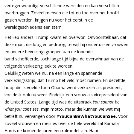
vertegenwoordigt verschillende werelden en kan verschillen
overbruggen. Zoveel mensen die tot nu toe over het hoofd
gezien werden, krijgen nu voor het eerst in de
wereldgeschiedenis een stem.
Het liep anders. Trump kwam en overwon. Onvoorstelbaar, dat
deze man, die loog en bedroog, terwijl hij ondertussen vrouwen
en andere bevolkingsgroepen aan de lopende
band schoffeerde, toch lange tijd bijna de overwinnaar van de
volgende verkiezing leek te worden.
Gelukkig weten we nu, na een lange en spannende
verkiezingsstrijd, dat Trump het veld moet ruimen. En dezelfde
hoop die ik voelde toen Obama werd verkozen als president,
voelde ik ook nu weer. Eindelijk een vrouw als vicepresident van
de United States. Lange tijd was de uitspraak
You cannot be
what you can’t see
, mijn motto, maar die kunnen we wat mij
betreft nu vervangen door #
YouCanBeWhatYouCanSee.
Voor
zoveel vrouwen en meisjes over de hele wereld zal Kamala
Harris de komende jaren een rolmodel zijn. Haar