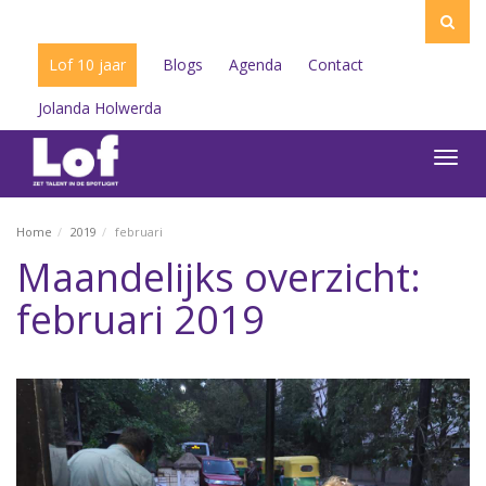
Lof 10 jaar
Blogs
Agenda
Contact
Jolanda Holwerda
Toggl
navig
Home
2019
februari
Maandelijks overzicht:
februari 2019