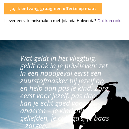
Ja, ik ontvang graag een offerte op maat
Liever eerst kennismaken met Jolanda Holwerda?
Dat kan ook
.
Wat geldt in het vliegtuig,
geldt ook in je privéleven: zet
in een noodgeval eerst een
zuurstofmasker bij jezelf op
en help dan pas je kind. Zorg
eerst voor jezelf, pas dan
kan je echt goed voor
anderen – je kinderen, je
geliefden, je collega’s, je baas
– zorgen.