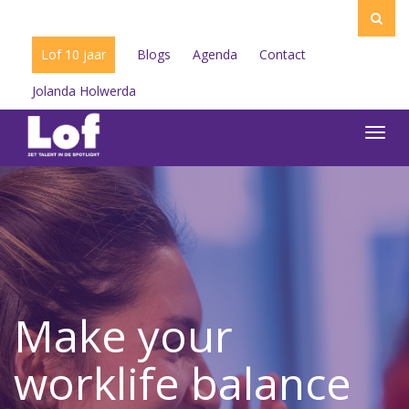
Lof 10 jaar
Blogs
Agenda
Contact
Jolanda Holwerda
Toggl
navig
Make your
worklife balance