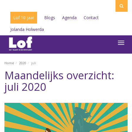
Lof 10 jaar
Blogs
Agenda
Contact
Jolanda Holwerda
Toggl
navig
Home
2020
juli
Maandelijks overzicht:
juli 2020