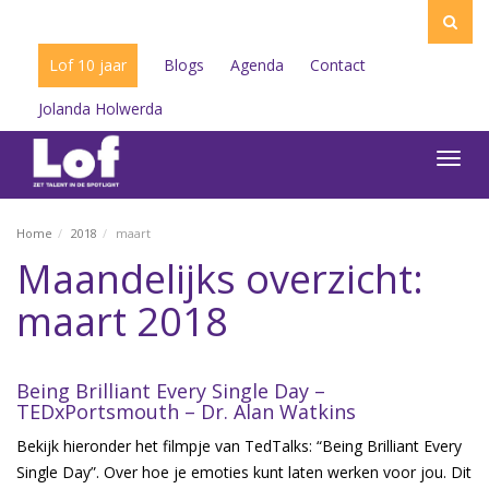
Lof 10 jaar
Blogs
Agenda
Contact
Jolanda Holwerda
Toggl
navig
Home
2018
maart
Maandelijks overzicht:
maart 2018
Being Brilliant Every Single Day –
TEDxPortsmouth – Dr. Alan Watkins
Bekijk hieronder het filmpje van TedTalks: “Being Brilliant Every
Single Day”. Over hoe je emoties kunt laten werken voor jou. Dit