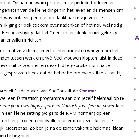
ooi. De natuur kwam precies in die periode tot leven en
genieten van de kleine dingen in het leven en de mensen om
t was ook een periode om dankbaar te zijn voor je
n. Ik ging er ook stiekem over nadenken of het nou wel nodig
. Een bevestiging dat het “meer meer” denken niet gelukkig
A
ier willen inrichten.
ook dat ze zich in allerlei bochten moesten wringen om het
nden tussen werk en privé. Veel vrouwen klopten juist in deze
ven uit te zoomen en deze tijd te gebruiken om na te
eze gesprekken bleek dat de behoefte om even stil te staan bij
Vreneli Stadelmaier van SheConsult de
Summer
 we een fantastisch programma aan om jezelf helemaal op te
reate your own happy space en Unleash your female power
kun
. In een kleine setting (volgens de RIVM-normen) op een
f en leer je op een mindvolle manier naar jezelf kijken, je
ijk leiderschap. Zo ben je na de zomervakantie helemaal klaar
oen te beginnen.