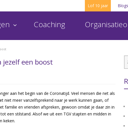
Lof 10 jaar
Blog
ngen
Coaching
Organisatieo
oost
 jezelf een boost
R
onger aan het begin van de Coronatijd. Veel mensen die net als
et niet meer vanzelfsprekend naar je werk kunnen gaan, of
t familie en vrienden afspreken, gewoon omdat je daar zin in
ot een stilstand. Alsof we uit een TGV stapten en midden in
en keken.