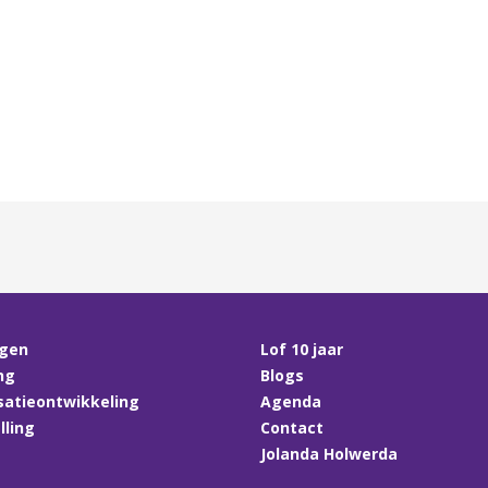
ngen
Lof 10 jaar
ng
Blogs
satieontwikkeling
Agenda
lling
Contact
Jolanda Holwerda