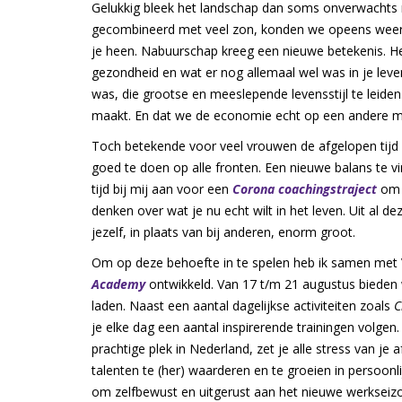
Gelukkig bleek het landschap dan soms onverwachts m
gecombineerd met veel zon, konden we opeens weer 
je heen. Nabuurschap kreeg een nieuwe betekenis. He
gezondheid en wat er nog allemaal wel was in je leve
was, die grootse en meeslepende levensstijl te leiden
maakt. En dat we de economie echt op een andere man
Toch betekende voor veel vrouwen de afgelopen tijd 
goed te doen op alle fronten. Een nieuwe balans te vi
tijd bij mij aan voor een
Corona coachingstraject
om e
denken over wat je nu echt wilt in het leven. Uit al d
jezelf, in plaats van bij anderen, enorm groot.
Om op deze behoefte in te spelen heb ik samen met 
Academy
ontwikkeld. Van 17 t/m 21 augustus bieden
laden. Naast een aantal dagelijkse activiteiten zoals
C
je elke dag een aantal inspirerende trainingen volgen
prachtige plek in Nederland, zet je alle stress van je a
talenten te (her) waarderen en te groeien in persoonl
om zelfbewust en uitgerust aan het nieuwe werkseiz