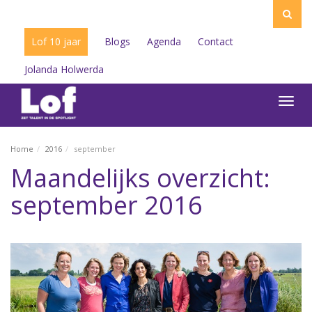
Lof 10 jaar
Blogs
Agenda
Contact
Jolanda Holwerda
Toggl
navig
Home
2016
september
Maandelijks overzicht:
september 2016