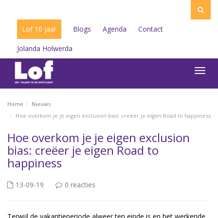
Lof 10 jaar
Blogs
Agenda
Contact
Jolanda Holwerda
Toggl
navig
Home
Nieuws
Hoe overkom je je eigen exclusion bias: creëer je eigen Road to happiness
Hoe overkom je je eigen exclusion
bias: creëer je eigen Road to
happiness
13-09-19
0 reacties
Terwijl de vakantieperiode alweer ten einde is en het werkende