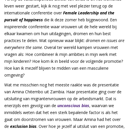
leven weer gestart, kijk ik nog met veel plezier terug op de
internationale conferentie over
Female Leadership and the
pursuit of happiness
die ik deze zomer heb bijgewoond. Een
inspirerende conferentie waar vrouwen uit de hele wereld bij
elkaar kwamen om hun uitdagingen, dromen en hun best
practices te delen. Wat opnieuw waar blijkt:
dromen en issues are
everywhere the same
. Overal ter wereld kampen vrouwen met
vragen als: Hoe combineer ik mijn ambities in mijn werk met
mijn kinderen? Hoe kom ik in beeld voor de volgende promotie?
Hoe kan ik mezelf blijven te midden van een masculiene
omgeving?
Wat me misschien nog het meeste raakte was de presentatie
van Amina Chitembo uit Zambia. Haar presentatie ging over de
uitsluiting van migrantenvrouwen op de arbeidsmarkt. Dat is
enerzijds een gevolg van de
unconscious bias
, waarvan we
inmiddels weten dat het een sterk bepalende factor is als het
gaat om doorstromen van vrouwen. Maar Amina had het over
de
exclusion bias
. Over hoe je jezelf al uitsluit van een promotie,