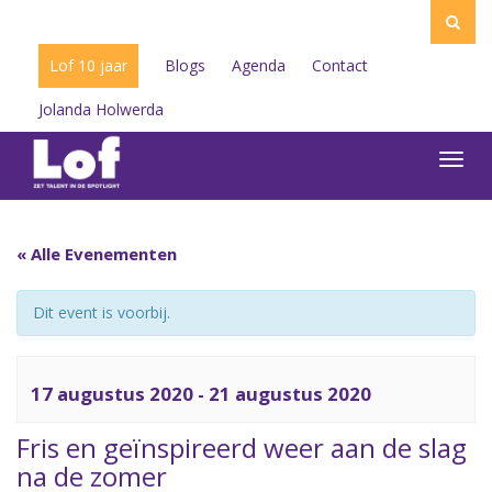
Lof 10 jaar
Blogs
Agenda
Contact
Jolanda Holwerda
Toggl
navig
« Alle Evenementen
Dit event is voorbij.
17 augustus 2020
-
21 augustus 2020
Fris en geïnspireerd weer aan de slag
na de zomer