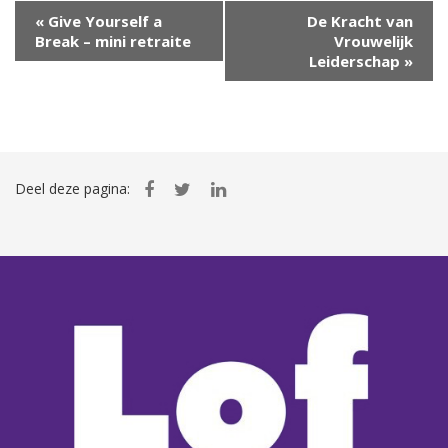
E
v
«
Give Yourself a
De Kracht van
e
Break – mini retraite
Vrouwelijk
n
Leiderschap
»
e
m
e
n
t
N
Deel deze pagina:
a
v
i
g
a
t
i
e