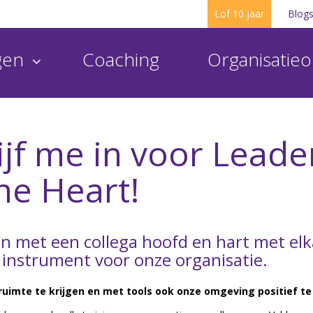
Lof 10 jaar
Blog
ngen
Coaching
Organisatieo
rijf me in voor Leade
he Heart!
men met een collega hoofd en hart met el
 instrument voor onze organisatie.
ruimte te krijgen en met tools ook onze omgeving positief t