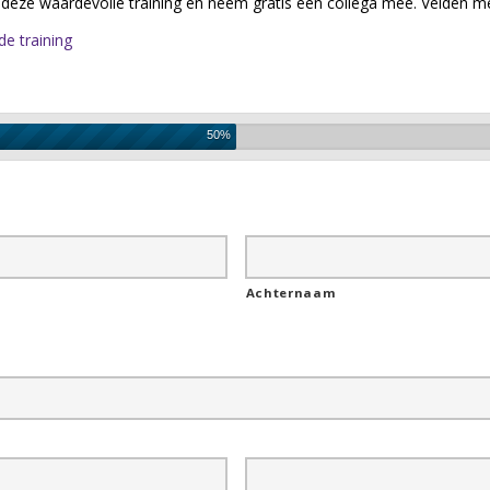
r deze waardevolle training en neem gratis een collega mee. Velden met
de training
50%
Achternaam