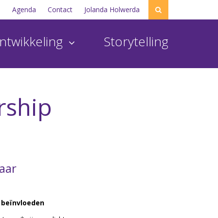
s
Agenda
Contact
Jolanda Holwerda
ntwikkeling
Storytelling
rship
kaar
e beïnvloeden