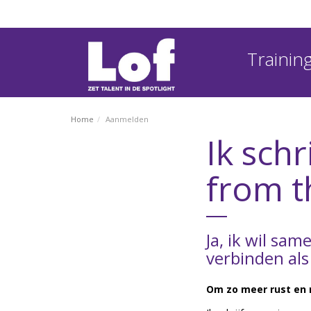
Traini
Home
Aanmelden
Ik sch
from t
Ja, ik wil sa
verbinden als
Om zo meer rust en 